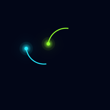
rgunning, Paspoort)
*
vergunning, Paspoort) (kopie)
*